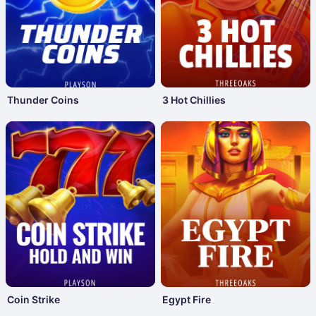
Thunder Coins
3 Hot Chillies
Coin Strike
Egypt Fire