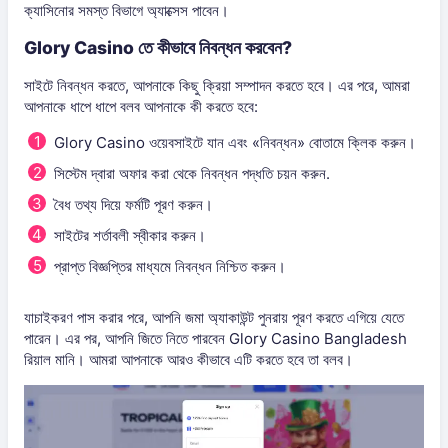
ক্যাসিনোর সমস্ত বিভাগে অ্যাক্সেস পাবেন।
Glory Casino তে কীভাবে নিবন্ধন করবেন?
সাইটে নিবন্ধন করতে, আপনাকে কিছু ক্রিয়া সম্পাদন করতে হবে। এর পরে, আমরা
আপনাকে ধাপে ধাপে বলব আপনাকে কী করতে হবে:
Glory Casino ওয়েবসাইটে যান এবং «নিবন্ধন» বোতামে ক্লিক করুন।
সিস্টেম দ্বারা অফার করা থেকে নিবন্ধন পদ্ধতি চয়ন করুন.
বৈধ তথ্য দিয়ে ফর্মটি পূরণ করুন।
সাইটের শর্তাবলী স্বীকার করুন।
প্রাপ্ত বিজ্ঞপ্তির মাধ্যমে নিবন্ধন নিশ্চিত করুন।
যাচাইকরণ পাস করার পরে, আপনি জমা অ্যাকাউন্ট পুনরায় পূরণ করতে এগিয়ে যেতে
পারেন। এর পর, আপনি জিতে নিতে পারবেন Glory Casino Bangladesh
রিয়াল মানি। আমরা আপনাকে আরও কীভাবে এটি করতে হবে তা বলব।