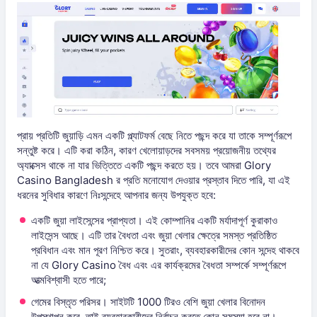
প্রায় প্রতিটি জুয়াড়ি এমন একটি প্ল্যাটফর্ম বেছে নিতে পছন্দ করে যা তাকে সম্পূর্ণরূপে
সন্তুষ্ট করে। এটি করা কঠিন, কারণ খেলোয়াড়দের সবসময় প্রয়োজনীয় তথ্যের
অ্যাক্সেস থাকে না যার ভিত্তিতে একটি পছন্দ করতে হয়। তবে আমরা Glory
Casino Bangladesh র প্রতি মনোযোগ দেওয়ার প্রস্তাব দিতে পারি, যা এই
ধরনের সুবিধার কারণে নিঃসন্দেহে আপনার জন্য উপযুক্ত হবে:
একটি জুয়া লাইসেন্সের প্রাপ্যতা। এই কোম্পানির একটি মর্যাদাপূর্ণ কুরাকাও
লাইসেন্স আছে। এটি তার বৈধতা এবং জুয়া খেলার ক্ষেত্রে সমস্ত প্রতিষ্ঠিত
প্রবিধান এবং মান পূরণ নিশ্চিত করে। সুতরাং, ব্যবহারকারীদের কোন সন্দেহ থাকবে
না যে Glory Casino বৈধ এবং এর কার্যক্রমের বৈধতা সম্পর্কে সম্পূর্ণরূপে
আত্মবিশ্বাসী হতে পারে;
গেমের বিস্তৃত পরিসর। সাইটটি 1000 টিরও বেশি জুয়া খেলার বিনোদন
উপস্থাপন করে, তাই ব্যবহারকারীদের নির্বাচন করতে কোন সমস্যা হবে না।