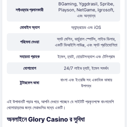
BGaming, Yggdrasil, Spribe,
সফ্টওয়্যার প্রদানকারী
Playson, NetGame, Igrosoft,
এবং অন্যান্য
মোবাইল অ্যাপ
অ্যান্ড্রয়েড এবং iOS
স্লট মেশিন, ভার্চুয়াল স্পোর্টস, লাইভ ডিলার,
পরিষেবা দেওয়া
একটি ভিআইপি লাউঞ্জ, এবং স্লট প্রতিযোগিতা
সহায়তা গ্রাহক
ইমেল, চ্যাট, হোয়াটসঅ্যাপ এবং টেলিগ্রাম
যোগাযোগ
24/7 লাইভ চ্যাট, ইমেল সমর্থন
বাংলা এবং ইংরেজি সহ একাধিক ভাষায়
ইন্টারফেস ভাষা
উপলব্ধ
এই উপাদানটি পড়ার পরে, আপনি দেখতে পাচ্ছেন যে সাইটটি প্রকৃতপক্ষে বাংলাদেশি
খেলোয়াড়দের জন্য সেরাগুলির মধ্যে একটি।
অনলাইনে Glory Casino র সুবিধা