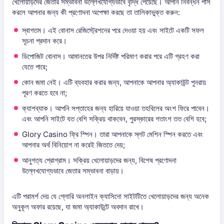
খেলোয়াড়দের জেতার সম্ভাবনা উল্লেখযোগ্যভাবে বৃদ্ধি পেয়েছে। আপনি নিবন্ধন পাস
করলে আপনার জন্য কী প্রণোদনা অপেক্ষা করছে তা তালিকাভুক্ত করুন:
স্বাগতম। এই বোনাস রেজিস্ট্রেশনের পরে দেওয়া হয় এবং সাইটে একটি সফল
সূচনা প্রদান করে।
ডিপোজিট বোনাস। আমানতের উপর নির্দিষ্ট পরিমাণ করার পরে এটি গ্রহণ করা
যেতে পারে;
কোন জমা নেই। এটি ব্যবহার করার জন্য, আপনাকে আপনার অ্যাকাউন্ট পুনরায়
পূরণ করতে হবে না;
ক্যাশব্যাক। আপনি সপ্তাহের জন্য হারিয়ে যাওয়া তহবিলের অংশ ফিরে পাবেন।
এবং আপনি সাইটে যত বেশি সক্রিয় থাকবেন, পুরস্কারের শতাংশ তত বেশি হবে;
Glory Casino ফ্রি স্পিন। তারা আপনাকে স্লট মেশিন স্পিন করতে এবং
আপনার অর্থ বিনিয়োগ না করেই জিততে দেয়;
আনুগত্য প্রোগ্রাম। সক্রিয় খেলোয়াড়দের জন্য, বিশেষ প্রণোদনা
উল্লেখযোগ্যভাবে জেতার সম্ভাবনা বাড়ায়।
এটি পরামর্শ দেয় যে গ্লোরি অনলাইন ক্যাসিনো সাইটটিতে খেলোয়াড়দের জন্য অনেক
অনুকূল অফার রয়েছে, যা জমা অ্যাকাউন্টে অবদান রাখে।