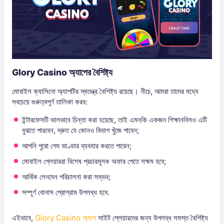
Glory Casino অ্যাপের বৈশিষ্ট্য
মোবাইল ক্যাসিনো অ্যাপটির স্বতন্ত্র বৈশিষ্ট্য রয়েছে। নীচে, আমরা তাদের মধ্যে
সবচেয়ে গুরুত্বপূর্ণ তালিকা করব:
ইন্টারফেসটি ভালভাবে চিন্তা করা হয়েছে, তাই এমনকি একজন শিক্ষানবিসও এটি
বুঝতে পারবেন, দ্রুত যে কোনও বিভাগ খুঁজে পাবেন;
আপনি পুরো গেম ভাণ্ডার ব্যবহার করতে পারেন;
মোবাইল প্লেয়াররা বিশেষ প্রচারমূলক অফার পেতে সক্ষম হবে;
আর্থিক লেনদেন পরিচালনা করা সম্ভব;
সম্পূর্ণ বোনাস প্রোগ্রাম উপলব্ধ হবে.
এইভাবে,
Glory Casino অ্যাপ
সাইট প্লেয়ারদের জন্য উপলব্ধ সমস্ত বৈশিষ্ট্য