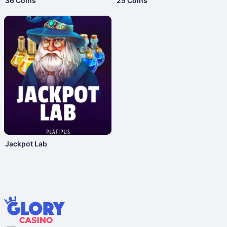
36 Coins
25 Coins
Jackpot Lab