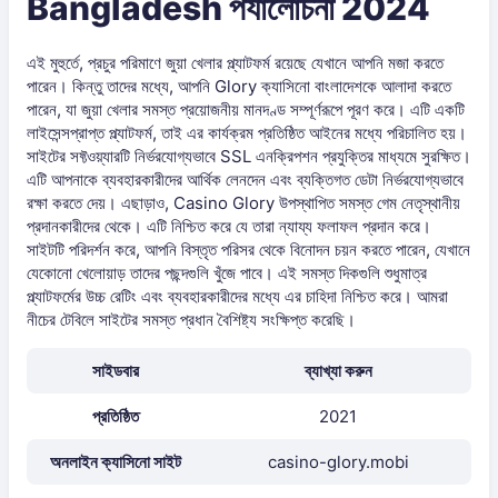
Bangladesh পর্যালোচনা 2024
এই মুহুর্তে, প্রচুর পরিমাণে জুয়া খেলার প্ল্যাটফর্ম রয়েছে যেখানে আপনি মজা করতে
পারেন। কিন্তু তাদের মধ্যে, আপনি Glory ক্যাসিনো বাংলাদেশকে আলাদা করতে
পারেন, যা জুয়া খেলার সমস্ত প্রয়োজনীয় মানদণ্ড সম্পূর্ণরূপে পূরণ করে। এটি একটি
লাইসেন্সপ্রাপ্ত প্ল্যাটফর্ম, তাই এর কার্যক্রম প্রতিষ্ঠিত আইনের মধ্যে পরিচালিত হয়।
সাইটের সফ্টওয়্যারটি নির্ভরযোগ্যভাবে SSL এনক্রিপশন প্রযুক্তির মাধ্যমে সুরক্ষিত।
এটি আপনাকে ব্যবহারকারীদের আর্থিক লেনদেন এবং ব্যক্তিগত ডেটা নির্ভরযোগ্যভাবে
রক্ষা করতে দেয়। এছাড়াও, Casino Glory উপস্থাপিত সমস্ত গেম নেতৃস্থানীয়
প্রদানকারীদের থেকে। এটি নিশ্চিত করে যে তারা ন্যায্য ফলাফল প্রদান করে।
সাইটটি পরিদর্শন করে, আপনি বিস্তৃত পরিসর থেকে বিনোদন চয়ন করতে পারেন, যেখানে
যেকোনো খেলোয়াড় তাদের পছন্দগুলি খুঁজে পাবে। এই সমস্ত দিকগুলি শুধুমাত্র
প্ল্যাটফর্মের উচ্চ রেটিং এবং ব্যবহারকারীদের মধ্যে এর চাহিদা নিশ্চিত করে। আমরা
নীচের টেবিলে সাইটের সমস্ত প্রধান বৈশিষ্ট্য সংক্ষিপ্ত করেছি।
সাইডবার
ব্যাখ্যা করুন
প্রতিষ্ঠিত
2021
অনলাইন ক্যাসিনো সাইট
casino-glory.mobi