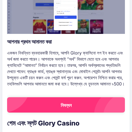
আপনার প্রথম আমানত করা
একজন নিবন্ধিত ব্যবহারকারী হিসাবে, আপনি Glory ক্যাসিনো লগ ইন করতে এবং
অর্থ জমা করতে পারেন। আপনাকে অবশ্যই “অর্থ” বিভাগে যেতে হবে এবং আপনার
ক্যাবিনেটে “আমানত” নির্বাচন করতে হবে। তারপর, আপনি অর্থপ্রদানের পদ্ধতিগুলি
দেখতে পাবেন: ব্যাঙ্ক কার্ড, ব্যাঙ্ক স্থানান্তর এবং মোবাইল পেমেন্ট৷ আপনি আপনার
উপযুক্ত একটি চয়ন করুন এবং পেমেন্ট ফর্ম পূরণ করুন. অপারেশন নিশ্চিত করার পরে,
তহবিলগুলি আপনার আমানতে জমা করা হবে। উল্লেখ্য যে ন্যূনতম আমানত ৳500।
নিবন্ধন
গেম এবং স্লট Glory Casino