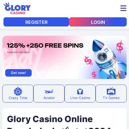
Mo
REGISTER
LOGIN
Get now!
Crazy Time
Aviator
Live-Casino
TV Games
Glory Casino Online