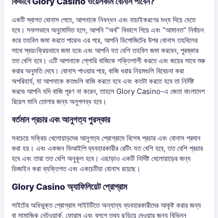
কিভাবে Glory Casino ওয়েলকাম বোনাস পাবেন?
একটি স্বাগত বোনাস পেতে, আপনাকে নিবন্ধন এবং যাচাইকরণের মধ্য দিয়ে যেতে
হবে। সফলভাবে অনুমোদিত হলে, আপনি “অর্থ” বিভাগে গিয়ে এবং “আমানত” নির্বাচন
করে তহবিল জমা করতে পারেন৷ এর পরে, আপনি ডিপোজিটের উপর বোনাস তহবিলের
সাথে স্বয়ংক্রিয়ভাবে জমা হবে৷ এবং আপনি যত বেশি তহবিল জমা করবেন, পুরষ্কার
তত বেশি হবে। এটি আপনাকে গ্লোরি বাজিকে শক্তিশালী করতে এবং জয়ের সাথে শুরু
করার অনুমতি দেবে। বোনাস পাওয়ার পরে, বাজি ধরার নিয়মগুলি বিবেচনা করা
অপরিহার্য, যা আপনাকে কতগুলি বাজি করতে হবে এবং কতটা করতে হবে তা নির্দিষ্ট
করবে৷ আপনি যদি বাজি পূরণ না করেন, তাহলে Glory Casino-এ জেতা বাংলাদেশ
রিয়েল মানি তোলার জন্য অনুপলব্ধ হবে।
বর্তমান প্রচার এবং আনুগত্য পুরস্কার
সবচেয়ে সক্রিয় খেলোয়াড়দের আনুগত্য প্রোগ্রামে বিশেষ প্রচার এবং বোনাস প্রদান
করা হয়। এবং একজন ভিআইপি ব্যবহারকারীর রেটিং যত বেশি হবে, তত বেশি প্রচার
হবে এবং তারা তত বেশি অনুকূল হবে। এছাড়াও একটি নির্দিষ্ট খেলোয়াড়ের জন্য
ডিজাইন করা ব্যক্তিগত এবং একচেটিয়া বোনাস রয়েছে।
Glory Casino অ্যাফিলিয়েট প্রোগ্রাম
সাইটের অধিভুক্ত প্রোগ্রাম সাইটটিতে অন্যান্য ব্যবহারকারীদের আকৃষ্ট করার জন্য
বা সামাজিক নেটওয়ার্ক, ফোরাম এবং ব্লগে তথ্য ছড়িয়ে দেওয়ার জন্য বিভিন্ন