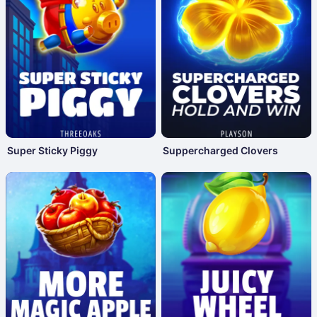
Super Sticky Piggy
Suppercharged Clovers