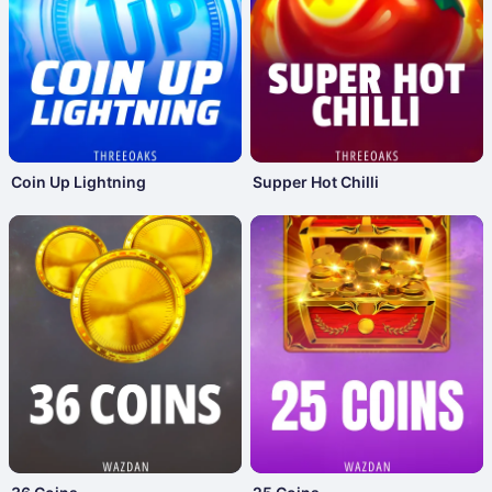
Coin Up Lightning
Supper Hot Chilli